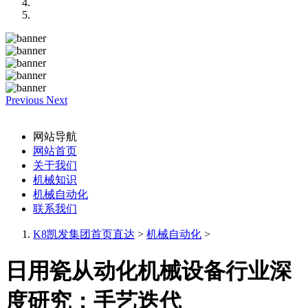
Previous
Next
网站导航
网站首页
关于我们
机械知识
机械自动化
联系我们
K8凯发集团首页直达
>
机械自动化
>
日用瓷从动化机械设备行业深
度研究：手艺迭代