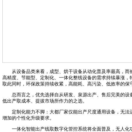
从设备品类来看，成型、烘干设备从动化普及率最高，而修
高精度、节能型、定制化、一体化整线设备的需求持续暴涨，
取此同时，环保政策持续收紧，高能耗、高污染、低效率的保
总而言之，优先选择自从研发、泉源出产、售后完美的设备
低出产取成本、提拔市场所作力的之选。
定制化能力不脚：大都厂家仅能出产尺度通用设备，无法适
增加的个性化升级要求。
一体化智能出产线取数字化管控系统将全面普及，无人化功课