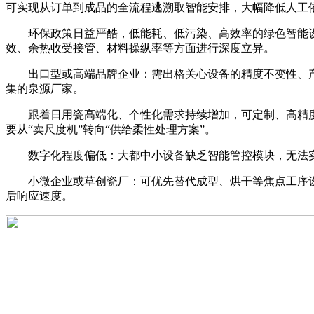
可实现从订单到成品的全流程逃溯取智能安排，大幅降低人工
环保政策日益严酷，低能耗、低污染、高效率的绿色智能设
效、余热收受接管、材料操纵率等方面进行深度立异。
出口型或高端品牌企业：需出格关心设备的精度不变性、产
集的泉源厂家。
跟着日用瓷高端化、个性化需求持续增加，可定制、高精度
要从“卖尺度机”转向“供给柔性处理方案”。
数字化程度偏低：大都中小设备缺乏智能管控模块，无法实
小微企业或草创瓷厂：可优先替代成型、烘干等焦点工序设
后响应速度。