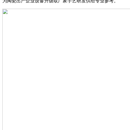
为陶瓷出产企业设备升级取厂家手艺研发供给专业参考。