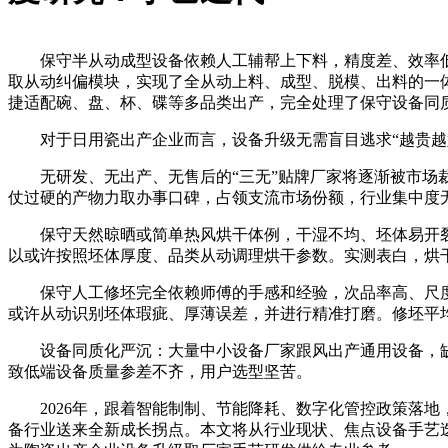
保守半从动成型设备依赖人工辅帮上下料，精度差、效率低，
取从动纠偏模块，实现了全从动上料、成型、脱模、出料的一体
捷适配碗、盘、杯、碟等多品类出产，完全处理了保守设备同
对于日用瓷出产企业而言，设备升级无需盲目逃求“越贵越好
无研发、无出产、无售后的“三无”贴牌厂家将逐渐被市场裁
仗过硬的产物力取办事口碑，占领支流市场份额，行业集中度
保守天然晾晒或简单热风烘干体例，干湿不均、坯体易开裂
以或许按照坯体厚度、品类从动调理烘干参数。实测表白，烘干
保守人工修坯完全依赖师傅的手感和经验，次品率高、尺度
或许从动识别坯体瑕疵、厚薄误差，并进行精准打磨。修坯平均
设备同质化严沉：大量中小设备厂家跟风出产通用设备，缺
致低端设备质量参差不齐，用户选型坚苦。
2026年，跟着智能制制、节能降耗、数字化管控政策落地
备行业送来全新成长拐点。本文将从行业现状、焦点设备手艺