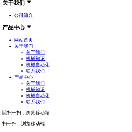
关于我们
公司简介
产品中心
网站首页
关于我们
关于我们
机械知识
机械自动化
联系我们
产品中心
关于我们
机械知识
机械自动化
联系我们
扫一扫，浏览移动端