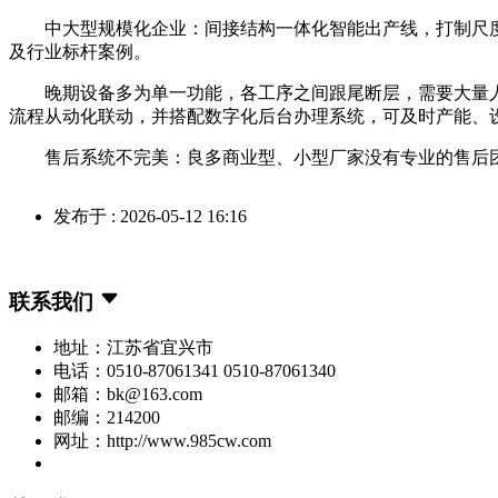
中大型规模化企业：间接结构一体化智能出产线，打制尺度
及行业标杆案例。
晚期设备多为单一功能，各工序之间跟尾断层，需要大量人
流程从动化联动，并搭配数字化后台办理系统，可及时产能、
售后系统不完美：良多商业型、小型厂家没有专业的售后团
发布于 : 2026-05-12 16:16
联系我们
地址：江苏省宜兴市
电话：0510-87061341 0510-87061340
邮箱：bk@163.com
邮编：214200
网址：http://www.985cw.com