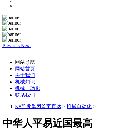
Previous
Next
网站导航
网站首页
关于我们
机械知识
机械自动化
联系我们
K8凯发集团首页直达
>
机械自动化
>
中华人平易近国最高