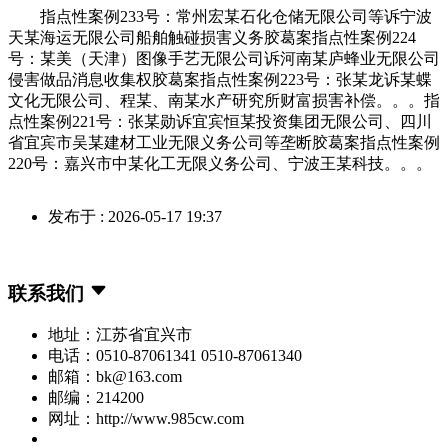
指点性案例233号：常州宏某石化仓储无限公司等诉宁波
天某海运无限公司船舶触碰损害义务胶葛案指点性案例224
号：某美（天津）图像手艺无限公司诉河南某庐蜂业无限公司
侵害做品消息收集权胶葛案指点性案例223号：张某龙诉某蝶
文化无限公司、程某、南某水产研究所财富损害补偿。。。指
点性案例221号：张某勋诉宜宾恒某投资集团无限公司、四川
省宜宾市吴某建材工业无限义务公司等垄断胶葛案指点性案例
220号：嘉兴市中某化工无限义务公司、宁波王某科技。。。
发布于 : 2026-05-17 19:37
联系我们
地址：江苏省宜兴市
电话：0510-87061341 0510-87061340
邮箱：bk@163.com
邮编：214200
网址：http://www.985cw.com