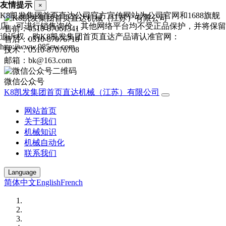
友情提示
×
K8凯发集团首页直达公司官方宣传网站为公司官网和1688旗舰
店，可进行销售询价，其他网络平台均不受正品保护，并将保留
售前：0510-87061341
追诉权，购K8凯发集团首页直达产品请认准官网：
售后：0510-87076718
http://www.985cw.com
技术：0510-87076708
邮箱：bk@163.com
微信公众号
K8凯发集团首页直达机械（江苏）有限公司
网站首页
关于我们
机械知识
机械自动化
联系我们
Language
简体中文
English
French