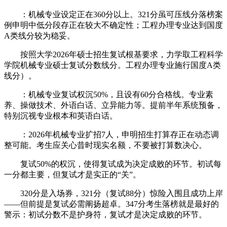
：机械专业设定正在360分以上。321分虽可压线分落榜案
例申明中低分段存正在较大不确定性；工程办理专业达到国度
A类线分较为稳妥。
按照大学2026年硕士招生复试根基要求，力学取工程科学
学院机械专业硕士复试分数线分。工程办理专业施行国度A类
线分）。
：机械专业复试权沉50%，且设有60分合格线。专业素
养、操做技术、外语白话、立异能力等。提前半年系统预备，
特别沉视专业根本和英语白话。
：2026年机械专业扩招7人，申明招生打算存正在动态调
整可能。考生应关心昔时现实名额，不要被打算数决心。
复试50%的权沉，使得复试成为决定成败的环节。初试每
一分都主要，但复试才是实正的“关”。
320分是入场券，321分（复试88分）惊险入围且成功上岸
——但前提是复试必需阐扬超卓。347分考生落榜就是最好的
警示：初试分数不是护身符，复试才是决定成败的环节。