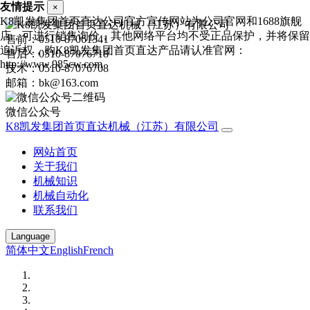
友情提示
×
K8凯发集团首页直达公司官方宣传网站为公司官网和1688旗舰
店，可进行销售询价，其他网络平台均不受正品保护，并将保留
售前：0510-87061341
追诉权，购K8凯发集团首页直达产品请认准官网：
售后：0510-87076718
http://www.985cw.com
技术：0510-87076708
邮箱：bk@163.com
微信公众号
K8凯发集团首页直达机械（江苏）有限公司
网站首页
关于我们
机械知识
机械自动化
联系我们
Language
简体中文
English
French