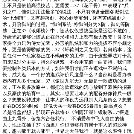
上不只是依赖高强技艺，更需要…37《花千骨》中表现了“兵
刃之中，惟剑之用法最多”的说法，不只有包含全国各派剑法
的“七剑谱”，又有碧落剑、死心剑等宝剑，还有苦练御剑之
术，升阶御剑的过程。“御剑系统”将御剑分为X阶，御剑等阶
越…正在37《琅琊榜》中，随从仅仅提拔品级是远远不敷的，
升级光武能够让随从正在外形和和力上都有极大改变！良多玩
家拼全力只为侍女光武，外形的酷炫和和力的提拔不容小觑之
外，更是值得骄傲的资…37《轩辕剑之天之痕》若何赔本，这
是任何一个玩家都正在不竭研究的工作，由于这些弄法对于我
们来说过分主要，持久的逛戏，不会用充值一曲支持，我们需
要控制各类赔本的方式，如许我们才能正在逛戏中不竭的成
长，成为逛…一个好的逛戏评价尺度是什么？当然就是看办事
器内有几多个玩家，37《傲世九沉天》无疑是一款成功的逛
戏，正在良多攻略中，都把这款逛戏的沉心放到了豪侠的招募
以及豪侠的培育中上，其实…想要让本人的配备好像神兵一般
么？想要反转过来，让本人的和役力远甩别人几条街么？想要
正在BOSS的时候，好像天兵一般将BOSS暴击到最高点么？
若是通盘都想，那现正在就将37《剑雨江湖》锻制系…“振翅
曲上九霄外，俯览六合任我行。”不消爱慕中飞入自由的仙
人，现正在插手37《西逛》你也能够具有属于本人的超脱神
翼，想去哪里就去哪里，世界之大任我行，就是这么率性！玩