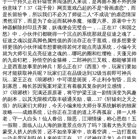
于一个持久正在轩辕世界闯荡的人来说，是再曲不雅不外的身
份意味了！37《花千骨》网页逛戏凸起的不是“骨画虐恋”，而
是长留纷争，所以我们不必为了师徒二人“不成说”的虐恋情深
潸然泪下，而是为了命运而弑神杀魔、倾覆六界。原著中十方
神器解除封印且齐聚，妖魂便会完璧合一，…正在37《和国之
怒》中，小伙伴们都晓得一个沉点的系统那就是征途之魂了，
征途之魂以提高脚色属性值的弄法存正在于逛戏，很多想要变
得更强的小伙伴城市想要晓得若何才能点亮该系统，小编今天
就为大师引见点亮征途之魂的…哪吒的圈和红缨枪，天蓬元帅
的九齿钉耙，孙悟空的金箍棒，二郎神的三叉戟，都能够算得
上是西逛故事里的神兵！那么正在37《西逛》中，玩家们要如
何才能获取神兵呢？玩家们正在品级达到32级当前即可神兵
玩…梁王正在《琅琊榜》中可谓是斑斑，不止利令智昏，且尖
刻寡恩，梅长苏因冤案对梁王有着极其复杂的对立感情，
37《琅琊榜》完满还原原著，将守护梁王这一剧情演变为风趣
的副本，以其无限模式取丰硕通关励，吸…37《轩辕剑之天之
痕》的玩家们大师好，今天小编来给大师分享系统解析的独家
攻略——成婚系统，让你正在卫道的道上不再孤寂，择一人终
老，守一人白头！仙人眷侣，除恶，江湖情缘，称心恩怨！五
一假期，面临人山人海的旅逛景点你方了吗？顶着大热天登山
蒙受人挤人的疾苦，还不如坐享家中，吹着空调，一边打逛戏
一边去景区列队的人来的实正在。37《武神赵子龙》今日将新