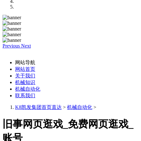
Previous
Next
网站导航
网站首页
关于我们
机械知识
机械自动化
联系我们
K8凯发集团首页直达
>
机械自动化
>
旧事网页逛戏_免费网页逛戏_
账号