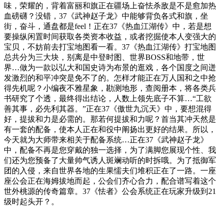
味，荣耀的，背着富丽和旗正在疆场上奋怯杀敌是不是愈加热
血磅礴？没错，37《武神赵子龙》中能够背负各式和旗，坐
街，奋斗，通盘都是feel！正在37《热血江湖传》中，若是想
要操纵闲置时间获取各类资本收益，或者挖掘使本人变强大的
宝贝，不妨前去打宝地图看一看。37《热血江湖传》打宝地图
总共分为三大块，别离是中登时图、世界BOSS和地带，世
界…做为一款以弘大和国史诗为布景的逛戏，各个国度之间迸
发激烈的和平冲突是免不了的。怎样才能正在万人国和之中抢
得先机呢？小编夜不雅星象，勘测地形，查阅册本，将各类兵
书研究了个透，最终得出结论，人数上领先底子不算…“工欲
善其事，必先利其器。”正在37《傲世九沉天》中，要想混得
好，提拔和力是必需的。那若何提拔和力呢？首当其冲天然是
有一套的配备，使本人正在和役中阐扬出更好的结果。所以，
今天就为大师带来相关于配备系统…正在37《武神赵子龙》
中，配备不再是您穿戴的独一选择，为了满脚您展现个性、我
们还为您预备了大量帅气诱人斑斓动听的时拆哦。为了抵御军
团的入侵，来自世界各地的生果懦夫们堆积正在了一路。一座
座公会正在海姆拔地而起，公会们齐心合力，配合谱写着这个
世外桃源的传奇篇章。37《怯者》公会系统正在玩家升级到21
级时起头开？。