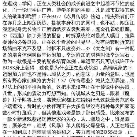
在逛戏…学问，正在人类社会的成长前进之中起着环节性的感
化。而一论理学识广博、博学多闻的学霸，凡是城市获得其他
人的敬重和跪拜！正在9377《赤月传说》傍边，懦夫强者们正
在赤月之上闯荡历练、提拔本身和力的同时，也不妨…闯荡江
湖怎能身无长物？正所谓绣罗衣裳照暮春，蹙金孔雀银麒麟。
37《西逛》除了亮眼的配备，时拆系统绝对是惹人瞩目，拉风
耍帅的必备良器。正在这个看脸的世界里，没有两套时拆充排
场简曲不克不及忍，时拆不只改变外…37《大之剑》有一种配
备的培育体例叫做幸运附加，幸运附加的材料叫做幸运宝石，
做为一款很是主要的配备培育体例，幸运宝石只可以或许正在
BOSS身上获得，这也是为什么正在逛戏傍边，高端玩家的幸
运附加方面也不是特…城从之刃，的意味，力量的意味，也是
所有野心家们疯抢的方针！37《传奇霸业》城从之刃弄法，将
玛法上的和平推向新的。这把本来仅存正在于传说中的兵器，
凡世，形成的震动力可想而知。传说城从之刃是…跟着《魔
兽》片子即将上映，浩繁玩家都正在纷纷纪念这款最典范的客
户端逛戏，昔时的小伙伴现正在大多曾经没有精神每天回家花
数小时打逛戏了，但其他逛戏老是缺了那份感受。比来发布的
一款全新逛戏惹起泛博玩家的关心，从…疆场之中，谁是豪
杰；厮杀之中，谁线《风暴》单人爬塔火爆登场，人正在塔正
在一和到底！荆棘满满的挑和之，实力暴强的BOSS盘踞，正