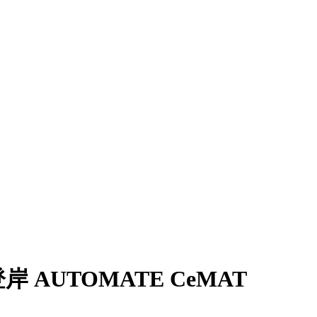
AUTOMATE CeMAT