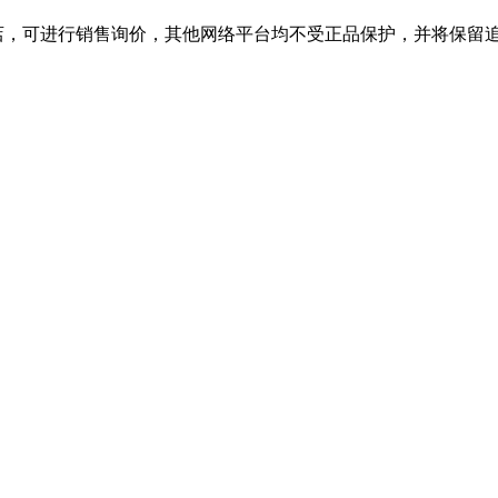
舰店，可进行销售询价，其他网络平台均不受正品保护，并将保留