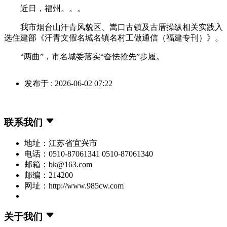
近日，福州。。。
我市烟台山汗青风貌区、嵩口古镇及古厝操纵相关实践入
选住建部《汗青文假名城名镇名村工做通信（福建专刊）》。
“两曲”，市名城委落实“奋怯抢先”步履。
发布于 : 2026-06-02 07:22
联系我们
地址：江苏省宜兴市
电话：0510-87061341 0510-87061340
邮箱：bk@163.com
邮编：214200
网址：http://www.985cw.com
关于我们