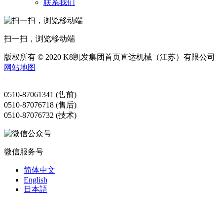
联系我们
扫一扫，浏览移动端
版权所有 © 2020 K8凯发集团首页直达机械（江苏）有限公司
网站地图
0510-87061341 (售前)
0510-87076718 (售后)
0510-87076732 (技术)
微信服务号
简体中文
English
日本語