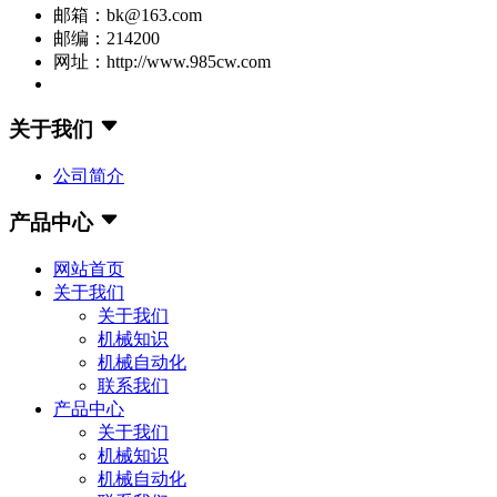
邮箱：bk@163.com
邮编：214200
网址：http://www.985cw.com
关于我们
公司简介
产品中心
网站首页
关于我们
关于我们
机械知识
机械自动化
联系我们
产品中心
关于我们
机械知识
机械自动化