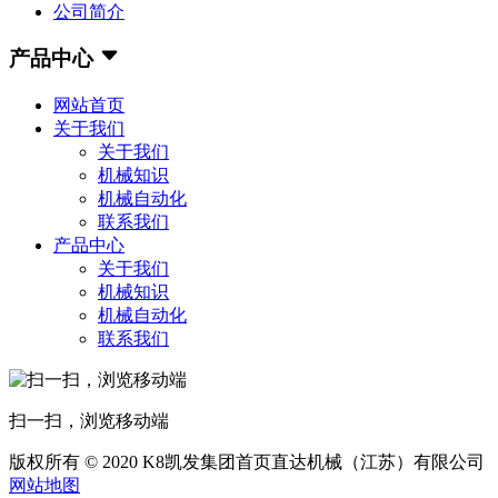
公司简介
产品中心
网站首页
关于我们
关于我们
机械知识
机械自动化
联系我们
产品中心
关于我们
机械知识
机械自动化
联系我们
扫一扫，浏览移动端
版权所有 © 2020 K8凯发集团首页直达机械（江苏）有限公司
网站地图