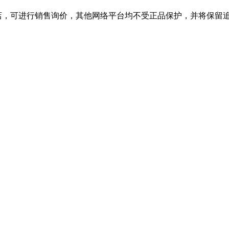
舰店，可进行销售询价，其他网络平台均不受正品保护，并将保留