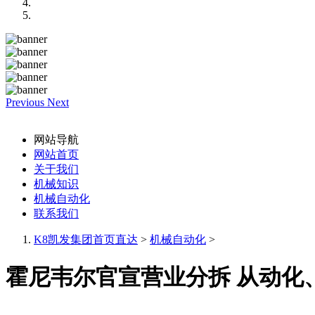
Previous
Next
网站导航
网站首页
关于我们
机械知识
机械自动化
联系我们
K8凯发集团首页直达
>
机械自动化
>
霍尼韦尔官宣营业分拆 从动化