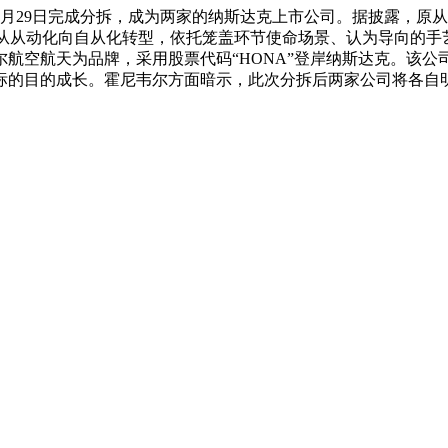
6月29日完成分拆，成为两家的纳斯达克上市公司。据披露，原
畴从从动化向自从化转型，依托笼盖环节使命场景、认为导向的
航空航天为品牌，采用股票代码“HONA”登岸纳斯达克。该
标的目的成长。霍尼韦尔方面暗示，此次分拆后两家公司将各自