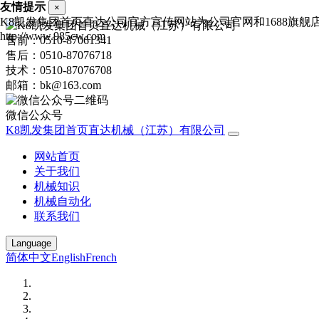
友情提示
×
K8凯发集团首页直达公司官方宣传网站为公司官网和1688旗
http://www.985cw.com
售前：0510-87061341
售后：0510-87076718
技术：0510-87076708
邮箱：bk@163.com
微信公众号
K8凯发集团首页直达机械（江苏）有限公司
网站首页
关于我们
机械知识
机械自动化
联系我们
Language
简体中文
English
French