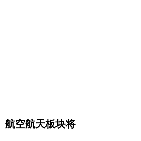
、航空航天板块将