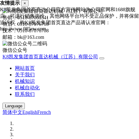
友情提示
×
K8凯发集团首页直达公司官方宣传网站为公司官网和1688旗舰
店，可进行销售询价，其他网络平台均不受正品保护，并将保留
售前：0510-87061341
追诉权，购K8凯发集团首页直达产品请认准官网：
售后：0510-87076718
http://www.985cw.com
技术：0510-87076708
邮箱：bk@163.com
微信公众号
K8凯发集团首页直达机械（江苏）有限公司
网站首页
关于我们
机械知识
机械自动化
联系我们
Language
简体中文
English
French