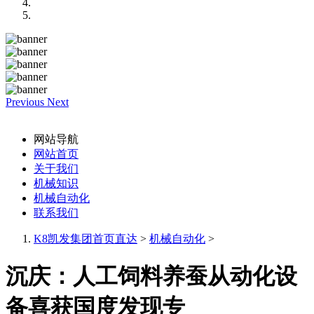
Previous
Next
网站导航
网站首页
关于我们
机械知识
机械自动化
联系我们
K8凯发集团首页直达
>
机械自动化
>
沉庆：人工饲料养蚕从动化设
备喜获国度发现专