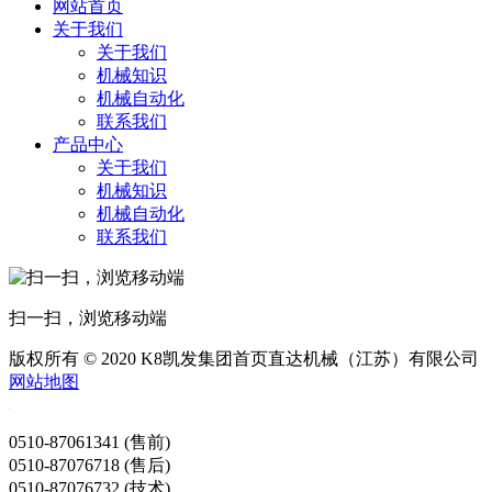
网站首页
关于我们
关于我们
机械知识
机械自动化
联系我们
产品中心
关于我们
机械知识
机械自动化
联系我们
扫一扫，浏览移动端
版权所有 © 2020 K8凯发集团首页直达机械（江苏）有限公司
网站地图
0510-87061341 (售前)
0510-87076718 (售后)
0510-87076732 (技术)