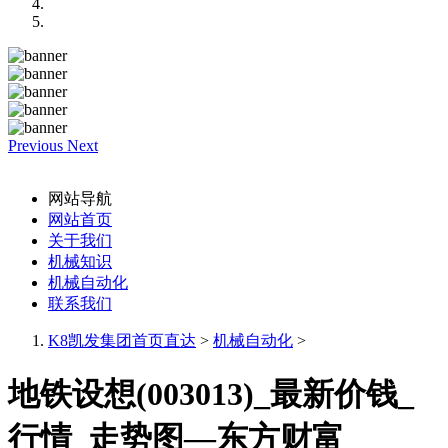
Previous
Next
网站导航
网站首页
关于我们
机械知识
机械自动化
联系我们
K8凯发集团首页直达
>
机械自动化
>
地铁设想(003013)_最新价钱_
行情_走势图—东方财富