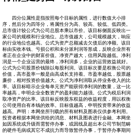
四分位属性是指按照每个目标的属性，进行数值大小排
序，然后分为四等分，将属性分为高、较高、较低、低四类。
总市值计较公式为公司总股本乘以市价。该目标侧面反映出一
家公司的规模和行业地位。总市值越大，公司规模越大，响应
的行业地位也越高。公式为资产总额减去欠债后的净额。该目
标由实收本钱、亏损公积和未分派利润等形成，反映企业所有
者正在企业中的财富价值。净资产越大，信用风险越低。净利
润是一个企业运营的最终，净利润多，企业的运营效益就好。
公式为公司股票价钱除以每股利润。该目标次要是权衡公司的
价值，高市盈率一般是由高成长支持着。市盈率越低，股票越
廉价，相对投资价值越大。公式为净利润取从停业务收入的比
率。该目标暗示企业每单元资产能获得净利润的数量，这一比
率越高，申明企业全数资产的盈利能力越强。公式为税后利润
取净资产的比率。该目标反映股东权益的收益程度，用以权衡
公司使用自有本钱的效率。目标值越高，申明投资带来的收益
越高。声明：本网坐所刊载的所有材料及图表仅供参考利用。
投资者根据本网坐供给的消息、材料及图表进行金融、本网坐
如因系统或升级而需暂停办事，或因线及超出本公司节制范畴
的硬件毛病或其它不成抗力而导致暂停办事，于暂停办事期间