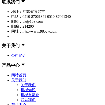
联系我们
地址：江苏省宜兴市
电话：0510-87061341 0510-87061340
邮箱：bk@163.com
邮编：214200
网址：http://www.985cw.com
关于我们
公司简介
产品中心
网站首页
关于我们
关于我们
机械知识
机械自动化
联系我们
产品中心