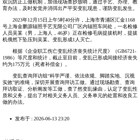
双沉防止工做机制，加强现场查抄放哨，通过手艺、办理、教
育办法，及时发觉并消弭出产平安变乱现患，谨防变乱发生。
2023年12月15日上午5时40分许，上海市青浦区汇金1168
号上海金鹏源辐照手艺无限公司厂区内辐照车间处，一名检修
人员吴某（男，上海人，46岁）正在检修毛病提拔机时，提拔
机俄然下坠压到吴某。变乱形成1人灭亡。
根据《企业职工伤亡变乱经济丧失统计尺度》（GB6721-
1986）等尺度和统计，截止至目前，变乱已形成间接经济丧失
约为175万元（死者补偿金）。
变乱查询拜访组“科学严谨、依法依规、脚踏实地、沉视
实效”的准绳，深切开展查询拜访工做。通过现场勘查、查询
拜访取证、分析阐发等工做，查了然变乱缘由，认定了变乱性
质和义务，提出了对相关义务人员、义务单元的处置和改良工
做的办法。
发布于 : 2026-06-13 23:20