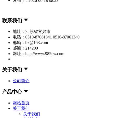
发布于 : 2026-06-18 08:23
联系我们
地址：江苏省宜兴市
电话：0510-87061341 0510-87061340
邮箱：bk@163.com
邮编：214200
网址：http://www.985cw.com
关于我们
公司简介
产品中心
网站首页
关于我们
关于我们