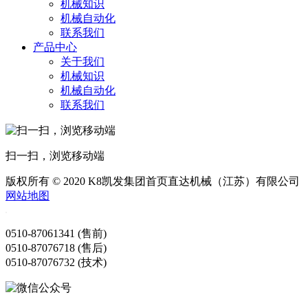
机械知识
机械自动化
联系我们
产品中心
关于我们
机械知识
机械自动化
联系我们
扫一扫，浏览移动端
版权所有 © 2020 K8凯发集团首页直达机械（江苏）有限公司
网站地图
0510-87061341 (售前)
0510-87076718 (售后)
0510-87076732 (技术)