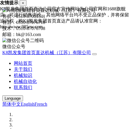
友情提示
×
K8凯发集团首页直达公司官方宣传网站为公司官网和1688旗舰
店，可进行销售询价，其他网络平台均不受正品保护，并将保留
售前：0510-87061341
追诉权，购K8凯发集团首页直达产品请认准官网：
售后：0510-87076718
http://www.985cw.com
技术：0510-87076708
邮箱：bk@163.com
微信公众号
K8凯发集团首页直达机械（江苏）有限公司
网站首页
关于我们
机械知识
机械自动化
联系我们
Language
简体中文
English
French