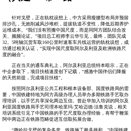
针对戈壁，正在轨枕设想上，中方采用瘦腰型布局并预留
排沙孔，无效削减风沙堆积，提拔轨道不变性，降低后期养护
运维成本。“我们没有照搬中国尺度，而是同阿方团队结合攻
关、频频论证。”项目总工程师李云华引见，最终，团队完成
32。5吨轴沉货车取160公里时速客车共线运营的轨枕设想，成
功通过相关认证，“实现中国尺度取阿尔及利亚及欧洲铁路尺
度的融合”。
正在当天的通车典礼上，阿尔及利亚总统特本暗示，正在
中企参取下，项目扶植速度创下记载，“感激中国伴侣们降服
的天然前提，完成项目扶植”。
按照阿尔及利亚公共工程和根本设备部、国度铁路局的需
要，中国铁建特地为阿方高级办理人员举办多期铁路手艺取办
理培训，以手艺共享深化两边互信。曾赴华加入培训的阿尔及
利亚国度铁路局手艺司理本哈里玛·艾哈迈德·法鲁克说，相关
培训系统引见了中国铁路的手艺尺度取办理经验，有帮于鞭策
阿中两边正在铁路范畴促进互信取拓展合做。
“撒哈拉戈壁的复杂多变，铁路施工极具挑和。”中国铁建