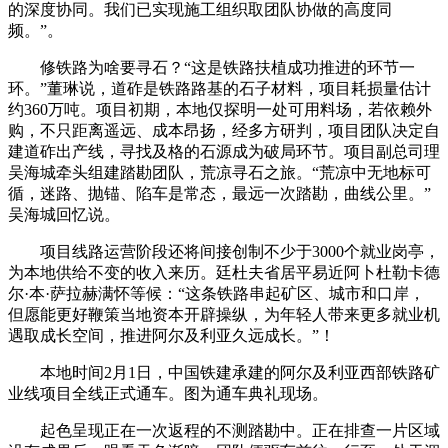
的深度协同。我们已实现施工组织取团队协做的高度同
频。”。
修铁路为啥要寻石？“这是铁路扶植成功推进的环节一
环。”董琳说，道砟是铁路路基的石子材料，项目耗损量估计
约360万吨。项目初期，本地仅探明一处可用料场，若依赖外
购，不只距离遥远、成本昂扬，经多方研判，项目团队决定自
建道砟出产线，寻找及格的石源成为破局环节。项目副总司理
吴海城牵头组建踏勘团队，荒凉寻石之旅。“荒凉中无地标可
循，迷路、抛锚、陷车是常态，最远一次踏勘，曲线公里。”
吴海城回忆说。
项目线路运营阶段还将间接创制不少于3000个就业岗亭，
为本地供给不变的收入来历。廷杜夫省居平易近阿卜杜勒卡德
尔·本·萨拉赫满怀等候：“这条铁路串起矿区、城市和口岸，
但愿能更好鞭策当地资本开辟操纵，为年轻人带来更多就业机
遇取成长空间，推进阿尔及利亚久远成长。”！
本地时间2月1日，中国铁建承建的阿尔及利亚西部铁路矿
业线项目全线正式通车。图为通车典礼现场。
起色呈现正在一次返程的不测踏勘中。正在排查一片区域