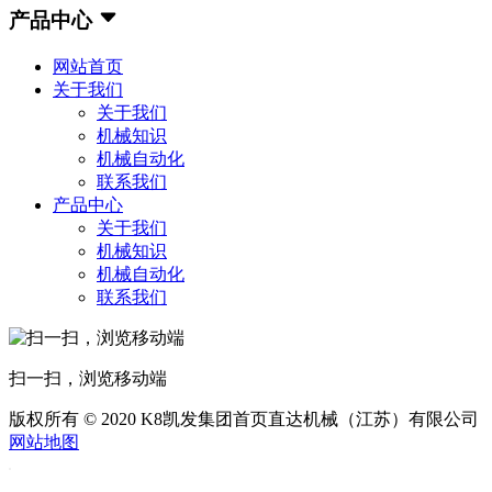
产品中心
网站首页
关于我们
关于我们
机械知识
机械自动化
联系我们
产品中心
关于我们
机械知识
机械自动化
联系我们
扫一扫，浏览移动端
版权所有 © 2020 K8凯发集团首页直达机械（江苏）有限公司
网站地图