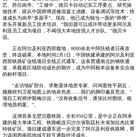
艺、胜任岗亭。”工做中，德贝卡自动记实工序要点、研究操
做技术，跟从中国师傅进修混凝土浇建、设备调试等技术，快
速成长为岗亭“多面手”。现在，他已成为独当一面的“师傅”，
牵头开展新员工技术培训。“我但愿可以或许带动更多阿尔及
利亚员工成为项目，不竭强大本地技强人才步队。”德贝卡
说。
正在阿尔及利亚西部腹地，8000余名中阿扶植者日夜攻
坚，终送硕果。本地时间2月1日，中国铁建承建的阿尔及利亚
西部铁路矿业线项目全线正式通车。这条贯通南北的钢铁通
道，承载着区域联动成长的期许，成为中阿根本设备务实合做
的标杆项目。
“走访地矿部分、求教退休地质专家、问询逛牧平易近，
频频研判卫星地图上的地表色差……我们的脚印遍及荒凉。”
项目工程师伊斯梅尔说，“没有收集信号，逐张比对图纸、梳
理地质档案。”。
这洲首条戈壁沉载铁路，全长950公里，是中企正在阿承
建的最大单体工程。铁路毗连贝沙尔省取廷杜夫省加拉杰比莱
特铁矿区。项目建成通车进一步完美了阿尔及利亚铁路网，帮
力该国西南部地域互联互通取经济成长。