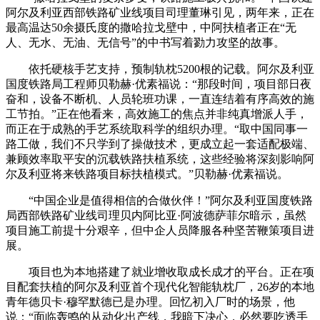
阿尔及利亚西部铁路矿业线项目司理董琳引见，两年来，正在
最高温达50余摄氏度的撒哈拉戈壁中，中阿扶植者正在“无
人、无水、无油、无信号”的中书写着勠力攻坚的故事。
依托硬核手艺支持，预制轨枕5200根的记载。阿尔及利亚
国度铁路局工程师贝勒赫·优素福说：“那段时间，项目部日夜
奋和，设备不断机、人员轮班功课，一直连结着有序高效的施
工节拍。”正在他看来，高效施工的焦点并非纯真增派人手，
而正在于成熟的手艺系统取科学的组织办理。“取中国同事一
路工做，我们不只学到了操做技术，更成立起一套适配极端、
兼顾效率取平安的沉载铁路扶植系统，这些经验将深刻影响阿
尔及利亚将来铁路项目标扶植模式。”贝勒赫·优素福说。
“中国企业是值得相信的合做伙伴！”阿尔及利亚国度铁路
局西部铁路矿业线司理贝内阿比亚·阿波德萨菲尔暗示，虽然
项目施工前提十分艰辛，但中企人员降服各种坚苦鞭策项目进
展。
项目也为本地搭建了就业增收取成长成才的平台。正在项
目配套扶植的阿尔及利亚首个现代化智能轨枕厂，26岁的本地
青年德贝卡·穆罕默德已是办理。回忆初入厂时的场景，他
说：“面临轰鸣的从动化出产线，我暗下决心，必然要吃透手