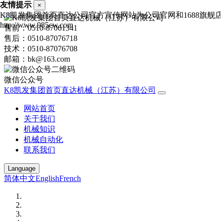
友情提示
×
K8凯发集团首页直达公司官方宣传网站为公司官网和1688旗
http://www.985cw.com
售前：0510-87061341
售后：0510-87076718
技术：0510-87076708
邮箱：bk@163.com
微信公众号
K8凯发集团首页直达机械（江苏）有限公司
网站首页
关于我们
机械知识
机械自动化
联系我们
Language
简体中文
English
French