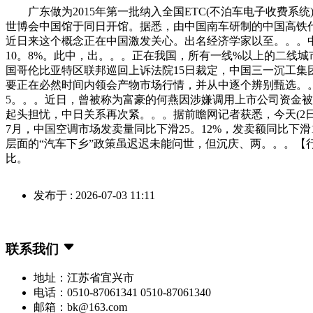
广东做为2015年第一批纳入全国ETC(不泊车电子收费系统
世博会中国馆于同日开馆。据悉，由中国南车研制的中国高铁代表
近日来这个概念正在中国激发关心。出名经济学家以至。。。中国
10。8%。此中，出。。。正在我国，所有一线%以上的二线城
国哥伦比亚特区联邦巡回上诉法院15日裁定，中国三一沉工
要正在必然时间内领会产物市场行情，并从中逐个辨别甄选。。。
5。。。近日，曾被称为富豪的何燕因涉嫌调用上市公司资金被
起头担忧，中日关系再次紧。。。据前瞻网记者获悉，今天(2
7月，中国空调市场发卖量同比下滑25。12%，发卖额同比下
层面的“汽车下乡”政策虽迟迟未能问世，但沉庆、两。。。【行
比。
发布于 : 2026-07-03 11:11
联系我们
地址：江苏省宜兴市
电话：0510-87061341 0510-87061340
邮箱：bk@163.com