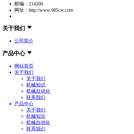
邮编：214200
网址：http://www.985cw.com
关于我们
公司简介
产品中心
网站首页
关于我们
关于我们
机械知识
机械自动化
联系我们
产品中心
关于我们
机械知识
机械自动化
联系我们