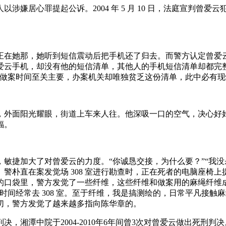
居心罪提起公诉。2004 年 5 月 10 日，法庭宣判曾爱
在她那，她听到短信震动后把手机还了归去。而警方认定曾爱云做案时
爱云手机，却没有他的短信清单，其他人的手机短信清单却都完
有做案时间至关主要，办案机关却唯独贫乏这份清单，此中必有现
外面阳光耀眼，街道上车来人往。他深吸一口的空气，决心好好
福。
捷加大了对曾爱云的力度。“你诚恳交接，为什么要？”“我没杀
警朴直在案发觉场 308 室进行勘查时，正在死者的电脑座椅
口袋里，警方发觉了一些纤维，这些纤维和做案用的麻绳纤维成
间经常去 308 室。至于纤维，我是搞测绘的，日常平凡接触
切，警方发觉了越来越多指向陈华章的。
湘潭中院于2004-2010年6年间曾3次对曾爱云做出死刑