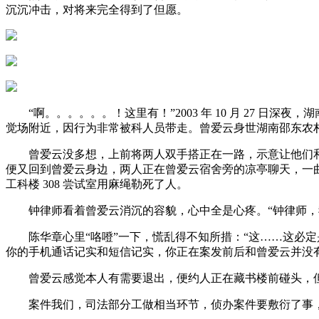
沉沉冲击，对将来完全得到了但愿。
“啊。。。。。。！这里有！”2003 年 10 月 27 
觉场附近，因行为非常被科人员带走。曾爱云身世湖南邵东农
曾爱云没多想，上前将两人双手搭正在一路，示意让他们和
便又回到曾爱云身边，两人正在曾爱云宿舍旁的凉亭聊天，一曲到
工科楼 308 尝试室用麻绳勒死了人。
钟律师看着曾爱云消沉的容貌，心中全是心疼。“钟律师，我
陈华章心里“咯噔”一下，慌乱得不知所措：“这……这必定是
你的手机通话记实和短信记实，你正在案发前后和曾爱云并没
曾爱云感觉本人有需要退出，便约人正在藏书楼前碰头，但愿
案件我们，司法部分工做相当环节，侦办案件要敷衍了事，