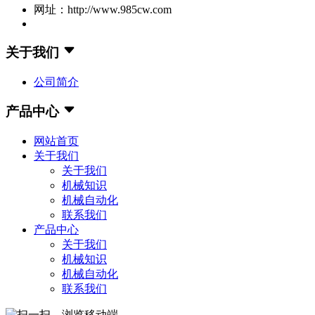
网址：http://www.985cw.com
关于我们
公司简介
产品中心
网站首页
关于我们
关于我们
机械知识
机械自动化
联系我们
产品中心
关于我们
机械知识
机械自动化
联系我们