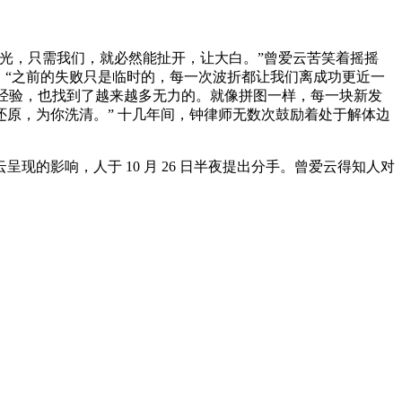
光，只需我们，就必然能扯开，让大白。”曾爱云苦笑着摇摇
，“之前的失败只是临时的，每一次波折都让我们离成功更近一
多经验，也找到了越来越多无力的。就像拼图一样，每一块新发
原，为你洗清。” 十几年间，钟律师无数次鼓励着处于解体边
影响，人于 10 月 26 日半夜提出分手。曾爱云得知人对