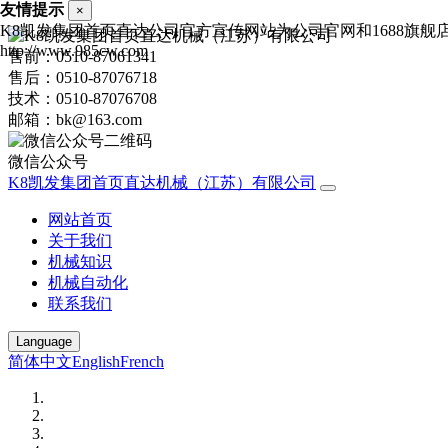
友情提示
×
K8凯发集团首页直达公司官方宣传网站为公司官网和1688旗
http://www.985cw.com
售前：0510-87061341
售后：0510-87076718
技术：0510-87076708
邮箱：bk@163.com
微信公众号
K8凯发集团首页直达机械（江苏）有限公司
网站首页
关于我们
机械知识
机械自动化
联系我们
Language
简体中文
English
French