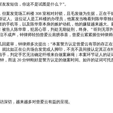
友发短信，你这不是试图是什么？”。
案发觉场工科楼 308 室相对封锁，且毛发做为生据，正在干
一位新证人。这位证人是工科楼的办理员，他案发当晚看到陈华章独自
者的手机等，以及陈华章本身的嫉妒动机，他的嫌疑越来越大。最
！被告人陈华章，犯居心罪，判处无期徒刑，终身。” 听到无罪
听席泣不成声，钟律师轻拍曾爱云肩膀恭喜，曾爱云紧紧握住钟律
庭审，钟律师多次提出：”本案警方认定曾爱云有罪的存正在诸多
。就比如正在公共场合发觉或人脚印，不克不及间接认定其正在
手，判定手艺无法确定纤维来自做案麻绳；本案环节证人的证词
分钟，而这 20 分钟刚好是警方认定的做案时间。如许的证词
访深切，越来越多对曾爱云有益的呈现。