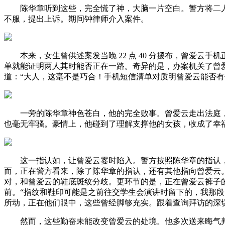
陈华章听到这些，完全慌了神，大脑一片空白。警方将二人以涉嫌
不服，提出上诉。期间钟律师介入案件。
本来，女生曾供述案发当晚 22 点 40 分摆布，曾爱云手机正
单就能证明两人其时能否正在一路。奇异的是，办案机关了曾
道：“大人，这毫不是巧合！手机短信清单对质明曾爱云能否
一旁的陈华章神色苍白，他的完全败事。曾爱云走出法庭，
也毫无牢骚。豪情上，他碰到了理解支撑他的女孩，收成了幸
这一指认如，让曾爱云霎时陷入。警方按照陈华章的指认，敏
而，正在警方看来，除了陈华章的指认，还有其他指向曾爱云。
对，和曾爱云的鞋底斑纹分歧。更环节的是，正在曾爱云裤子的
前。“指纹和鞋印可能是之前往交学生会演讲时留下的，我那段时
所动，正在他们眼中，这些曾经脚够充实。跟着查询拜访的深
然而，这些勤奋未能改变曾爱云的处境。他多次送来晦气判决，