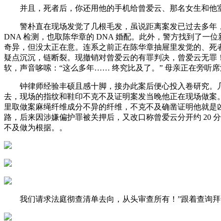
并且，死者后，你还用他的手机给曾爱云、那名女生和他室
警朴直在现场发觉了几根毛发，虽说距离案发已过去多年，但
DNA 检测，也取陈华章的 DNA 婚配。此外，警方找到了
奇异，但没太正在意。连系之前正在陈华章抽屉里发觉的、死
疑点沉沉，链断裂。现撤销对曾爱云的有罪判决，曾爱云无罪
软，声音哆嗦：“这么多年…… 终究比及了。” 母亲正在旁
钟律师经验丰硕且感十脚，接办此案后便心投入卷研究。几回
去，现场的指纹和鞋印不克不及证明案发当晚他正在现场做案
里取做案麻绳纤维成分不异的纤维，不克不及确凿证明他就是凶
路，后来因涉嫌偏护罪被关押后，又改口称曾爱云分开约 20 
不及做为根据。。
我们请求法庭彻查清单去向，从头审查所有！”跟着查询拜