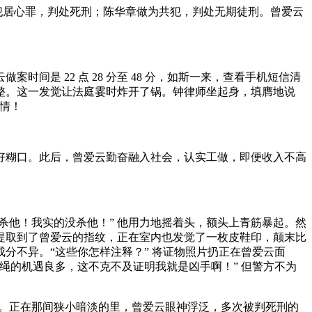
云犯居心罪，判处死刑；陈华章做为共犯，判处无期徒刑。曾爱云
间是 22 点 28 分至 48 分，如斯一来，查看手机短信清
整。这一发觉让法庭霎时炸开了锅。钟律师坐起身，填膺地说
情！
糊口。此后，曾爱云勤奋融入社会，认实工做，即便收入不高
他！我实的没杀他！” 他用力地摇着头，额头上青筋暴起。然
上提取到了曾爱云的指纹，正在室内也发觉了一枚皮鞋印，颠末比
分不异。“这些你怎样注释？” 将证物照片扔正在曾爱云面
麻绳的机遇良多，这不克不及证明我就是凶手啊！” 但警方不为
判决。正在那间狭小暗淡的里，曾爱云眼神浮泛，多次被判死刑的