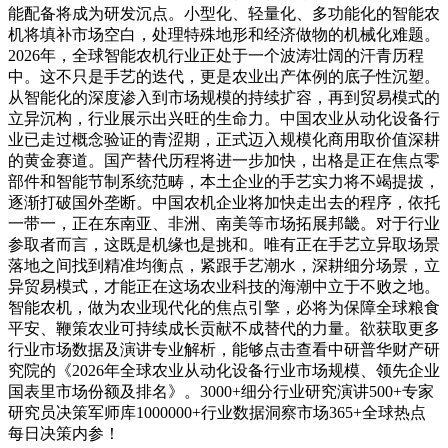
能配备将成为研发沉点。小型化、轻量化、多功能化的智能农
机将填补市场空白，处理特殊地形和经济做物的机械化难题。
2026年，全球智能农机行业正处于一个波涛壮阔的汗青历程
中。这不只是手艺的迭代，更是农业出产体例的底子性沉塑。
从智能化的深度渗入到市场规模的持续扩容，再到贸易模式的
立异沉构，行业展示出兴旺的生命力。中国农业从动化设备行
业已走过概念验证的青涩期，正式迈入规模化商用取价值深耕
的黄金赛道。国产替代历程将进一步加快，出格是正在焦点零
部件和智能节制系统范畴，本土企业的手艺实力将不竭提拔，
逐渐打破国外垄断。中国农机企业将加快走出去的程序，依托
一带一，正在东南亚、非洲、南美等市场拓展邦畿。对于行业
参取者而言，这既是机缘也是挑和。唯有正在手艺立异取场景
落地之间找到精准均衡点，紧跟手艺潮水，深耕细分场景，立
异贸易模式，才能正在这场农业科技的海潮中立于不败之地。
智能农机，做为农业现代化的焦点引擎，必将为保障全球粮食
平安、鞭策农业可持续成长贡献不成替代的力量。欲获取更多
行业市场数据及演讲专业解析，能够点击查看中研普华财产研
究院的《2026年全球农业从动化设备行业市场规模、领先企业
国表里市场份额及排名》。3000+细分行业研究演讲500+专家
研究员决策军师库1000000+行业数据洞察市场365+全球热点
每日决策内参！