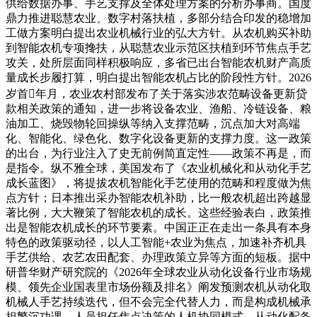
供给数据办事、手艺支撑及全体处理方案的分析办事商。国度
鼎力推进聪慧农业、数字村落扶植，多部分结合印发的稳增加
工做方案明白提出农业机械行业的弘大方针。从农机购买补助
到智能农机专项搀扶，从聪慧农业示范区扶植到环节焦点手艺
攻关，处所层面同样积极响应，多省已出台智能农机财产高质
量成长步履打算，明白提出智能农机占比的阶段性方针。2026
岁首年月，农业农村部发布了关于落实涉农范畴设备更新贷
款相关政策的通知，进一步将设备农业、渔船、冷链设备、粮
油加工、烧毁物轮回操纵等纳入支撑范畴，沉点加大对高端
化、智能化、绿色化、数字化设备更新的支撑力度。这一政策
的出台，为行业注入了史无前例简直定性——政策不再是，而
是指令。纵不雅全球，美国发布了《农业机械化和从动化手艺
成长蓝图》，将提拔农机智能化手艺使用的范畴和程度做为焦
点方针；日本推出采办智能农机补助，比一般农机超出跨越显
著比例，大大鞭策了智能农机的成长。这些经验表白，政策推
出是智能农机成长的环节要素。中国正正在走出一条具有本身
特色的政策驱动径，以人工智能+农业为焦点，加速补齐机具
手艺供给、农艺农田配套、办理政策立异等方面的短板。据中
研普华财产研究院的《2026年全球农业从动化设备行业市场规
模、领先企业国表里市场份额及排名》阐发预测农机从动化取
机械人手艺持续迭代，但不会完全代替人力，而是构成机械承
担繁沉功课、人员担任焦点决策的人机协同模式。从动化配备