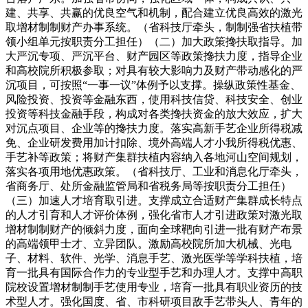
建、共享、共赢的优良空气和机制，配合建立优良高效的激光
取增材制制财产办事系统。（省科技厅牵头，制制强省扶植带
领小组单元按职责分工担任）（二）加大政策搀扶取指导。加
大严沉专项、严沉平台、财产园区等政策搀扶力度，指导企业
和高校院所积极参取；对具有较大影响力及财产带动感化的严
沉项目，可按照“一事一议”体例予以支撑。操纵政策性基金、
风险投资、投资等金融东西，使用科技信贷、科技安全、创业
投资等科技金融手段，构成对各类搀扶资金的放大效应，扩大
对沉点项目、企业等的搀扶力度。落实高新手艺企业所得税减
免、企业研发费用加计扣除、境外高端人才小我所得税优惠、
手艺补等政策；将财产集群扶植内容纳入各地河山空间规划，
落实各项用地优惠政策。（省科技厅、工业和消息化厅牵头，
省商务厅、处所金融监管局和省税务局等按职责分工担任）
（三）加速人才培育取引进。支撑成立合适财产集群成长特点
的人才引育和人才评价体例，强化省市人才引进政策对激光取
增材制制财产的倾斜力度，面向全球靶向引进一批有财产布景
的高端领甲士才、立异团队。激励高校院所加大机械、光电
子、材料、软件、光学、消息手艺、激光医学等学科扶植，培
育一批具有国际合作力的专业型手艺和办理人才。支撑中高职
院校设置增材制制手艺使用专业，培育一批具有职业资历的技
术型人才。强化国度、省、市科研项目敌手艺带头人、青年的