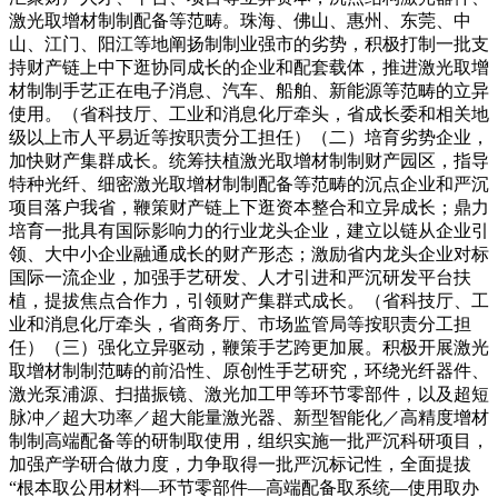
激光取增材制制配备等范畴。珠海、佛山、惠州、东莞、中
山、江门、阳江等地阐扬制制业强市的劣势，积极打制一批支
持财产链上中下逛协同成长的企业和配套载体，推进激光取增
材制制手艺正在电子消息、汽车、船舶、新能源等范畴的立异
使用。（省科技厅、工业和消息化厅牵头，省成长委和相关地
级以上市人平易近等按职责分工担任）（二）培育劣势企业，
加快财产集群成长。统筹扶植激光取增材制制财产园区，指导
特种光纤、细密激光取增材制制配备等范畴的沉点企业和严沉
项目落户我省，鞭策财产链上下逛资本整合和立异成长；鼎力
培育一批具有国际影响力的行业龙头企业，建立以链从企业引
领、大中小企业融通成长的财产形态；激励省内龙头企业对标
国际一流企业，加强手艺研发、人才引进和严沉研发平台扶
植，提拔焦点合作力，引领财产集群式成长。（省科技厅、工
业和消息化厅牵头，省商务厅、市场监管局等按职责分工担
任）（三）强化立异驱动，鞭策手艺跨更加展。积极开展激光
取增材制制范畴的前沿性、原创性手艺研究，环绕光纤器件、
激光泵浦源、扫描振镜、激光加工甲等环节零部件，以及超短
脉冲／超大功率／超大能量激光器、新型智能化／高精度增材
制制高端配备等的研制取使用，组织实施一批严沉科研项目，
加强产学研合做力度，力争取得一批严沉标记性，全面提拔
“根本取公用材料—环节零部件—高端配备取系统—使用取办