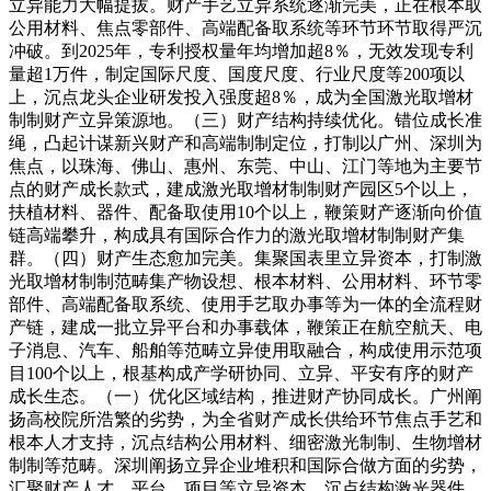
立异能力大幅提拔。财产手艺立异系统逐渐完美，正在根本取
公用材料、焦点零部件、高端配备取系统等环节环节取得严沉
冲破。到2025年，专利授权量年均增加超8％，无效发现专利
量超1万件，制定国际尺度、国度尺度、行业尺度等200项以
上，沉点龙头企业研发投入强度超8％，成为全国激光取增材
制制财产立异策源地。（三）财产结构持续优化。错位成长准
绳，凸起计谋新兴财产和高端制制定位，打制以广州、深圳为
焦点，以珠海、佛山、惠州、东莞、中山、江门等地为主要节
点的财产成长款式，建成激光取增材制制财产园区5个以上，
扶植材料、器件、配备取使用10个以上，鞭策财产逐渐向价值
链高端攀升，构成具有国际合作力的激光取增材制制财产集
群。（四）财产生态愈加完美。集聚国表里立异资本，打制激
光取增材制制范畴集产物设想、根本材料、公用材料、环节零
部件、高端配备取系统、使用手艺取办事等为一体的全流程财
产链，建成一批立异平台和办事载体，鞭策正在航空航天、电
子消息、汽车、船舶等范畴立异使用取融合，构成使用示范项
目100个以上，根基构成产学研协同、立异、平安有序的财产
成长生态。（一）优化区域结构，推进财产协同成长。广州阐
扬高校院所浩繁的劣势，为全省财产成长供给环节焦点手艺和
根本人才支持，沉点结构公用材料、细密激光制制、生物增材
制制等范畴。深圳阐扬立异企业堆积和国际合做方面的劣势，
汇聚财产人才、平台、项目等立异资本，沉点结构激光器件、