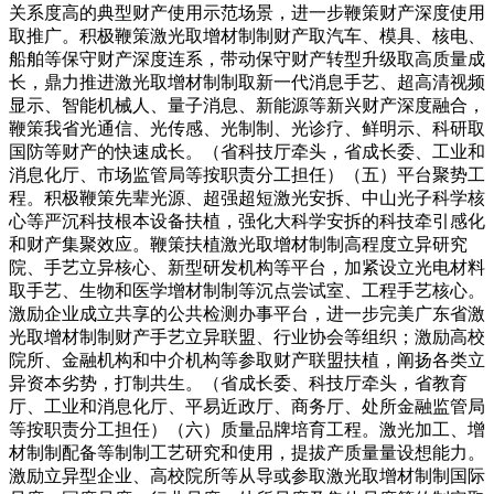
关系度高的典型财产使用示范场景，进一步鞭策财产深度使用
取推广。积极鞭策激光取增材制制财产取汽车、模具、核电、
船舶等保守财产深度连系，带动保守财产转型升级取高质量成
长，鼎力推进激光取增材制制取新一代消息手艺、超高清视频
显示、智能机械人、量子消息、新能源等新兴财产深度融合，
鞭策我省光通信、光传感、光制制、光诊疗、鲜明示、科研取
国防等财产的快速成长。（省科技厅牵头，省成长委、工业和
消息化厅、市场监管局等按职责分工担任）（五）平台聚势工
程。积极鞭策先辈光源、超强超短激光安拆、中山光子科学核
心等严沉科技根本设备扶植，强化大科学安拆的科技牵引感化
和财产集聚效应。鞭策扶植激光取增材制制高程度立异研究
院、手艺立异核心、新型研发机构等平台，加紧设立光电材料
取手艺、生物和医学增材制制等沉点尝试室、工程手艺核心。
激励企业成立共享的公共检测办事平台，进一步完美广东省激
光取增材制制财产手艺立异联盟、行业协会等组织；激励高校
院所、金融机构和中介机构等参取财产联盟扶植，阐扬各类立
异资本劣势，打制共生。（省成长委、科技厅牵头，省教育
厅、工业和消息化厅、平易近政厅、商务厅、处所金融监管局
等按职责分工担任）（六）质量品牌培育工程。激光加工、增
材制制配备等制制工艺研究和使用，提拔产质量量设想能力。
激励立异型企业、高校院所等从导或参取激光取增材制制国际