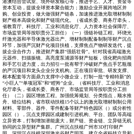
港澳结合尝试室、境外研发核心等，推进手艺、人才、资金等
资本互动，提拔全球资本聚合能力；激励企业开展跨地区并
购、创业投资，做大做强财产链条，加速推进激光取增材制制
财产根本高级化和财产链现代化。（省成长委、商务厅牵头，
省教育厅、科技厅、工业和消息化厅、人力资本社会保障厅、
市场监管局等按职责分工担任）（一）强链补链工程。环绕光
纤激光器和半导体激光器出产、增材制制配备制制等财产沉点
环节，加强严沉财产化项目扶植，支撑焦点产物研发迭代，提
拔企业合作力，推进财产集群“强筋壮骨”。针对我省高端激光
元器件、扫描振镜、高亮度泵浦源等财产短板，强化靶向招商
和手艺引进力度，出力招引一批有帮于冲破财产焦点手艺瓶颈
的严沉项目和龙头企业分支机构。正在项目审批、研发支撑、
根本配套等方面鼎力支撑中小微企业，打制一批“专精特新”的
“小巨人”“单项冠军”和“瞪羚”企业。（省科技厅、工业和消息
化厅牵头，省成长委、商务厅、市场监管局等按职责分工担
任）（二）园区增效工程。加强统筹规划、分类指点，顺水推
舟、错位结构，省市联动扶植15个以上的激光取增材制制公用
材料、零部件、器件、零件配备等财产特色园区（）或分析性
园区（），沉点支撑园区成建制引进机构、平台、团队等高端
立异资本，打制增加潜能庞大，财产链、资金链、立异链无机
协同的立异型财产集群。广州沉点扶植广州市3D打印财产
园、深圳沉点扶植深圳激光谷财产园等，建立全省科技立异和