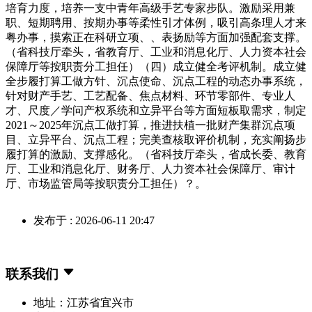
培育力度，培养一支中青年高级手艺专家步队。激励采用兼
职、短期聘用、按期办事等柔性引才体例，吸引高条理人才来
粤办事，摸索正在科研立项、、表扬励等方面加强配套支撑。
（省科技厅牵头，省教育厅、工业和消息化厅、人力资本社会
保障厅等按职责分工担任）（四）成立健全考评机制。成立健
全步履打算工做方针、沉点使命、沉点工程的动态办事系统，
针对财产手艺、工艺配备、焦点材料、环节零部件、专业人
才、尺度／学问产权系统和立异平台等方面短板取需求，制定
2021～2025年沉点工做打算，推进扶植一批财产集群沉点项
目、立异平台、沉点工程；完美查核取评价机制，充实阐扬步
履打算的激励、支撑感化。（省科技厅牵头，省成长委、教育
厅、工业和消息化厅、财务厅、人力资本社会保障厅、审计
厅、市场监管局等按职责分工担任）？。
发布于 : 2026-06-11 20:47
联系我们
地址：江苏省宜兴市