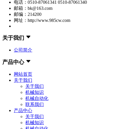
电话：0510-87061341 0510-87061340
邮箱：bk@163.com
邮编：214200
网址：http://www.985cw.com
关于我们
公司简介
产品中心
网站首页
关于我们
关于我们
机械知识
机械自动化
联系我们
产品中心
关于我们
机械知识
机械自动化