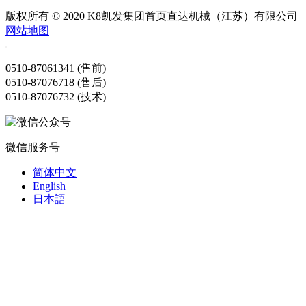
版权所有 © 2020 K8凯发集团首页直达机械（江苏）有限公司
网站地图
0510-87061341 (售前)
0510-87076718 (售后)
0510-87076732 (技术)
微信服务号
简体中文
English
日本語