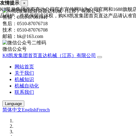
友情提示
×
K8凯发集团首页直达公司官方宣传网站为公司官网和1688旗
品保护，并将保留追诉权，购K8凯发集团首页直达产品请认准官网：http:
售前：0510-87061341
售后：0510-87076718
技术：0510-87076708
邮箱：bk@163.com
微信公众号
K8凯发集团首页直达机械（江苏）有限公司
网站首页
关于我们
机械知识
机械自动化
联系我们
Language
简体中文
English
French