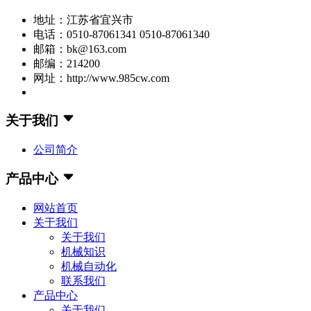
地址：江苏省宜兴市
电话：0510-87061341 0510-87061340
邮箱：bk@163.com
邮编：214200
网址：http://www.985cw.com
关于我们
公司简介
产品中心
网站首页
关于我们
关于我们
机械知识
机械自动化
联系我们
产品中心
关于我们