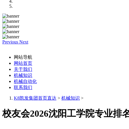
Previous
Next
网站导航
网站首页
关于我们
机械知识
机械自动化
联系我们
K8凯发集团首页直达
>
机械知识
>
校友会2026沈阳工学院专业排