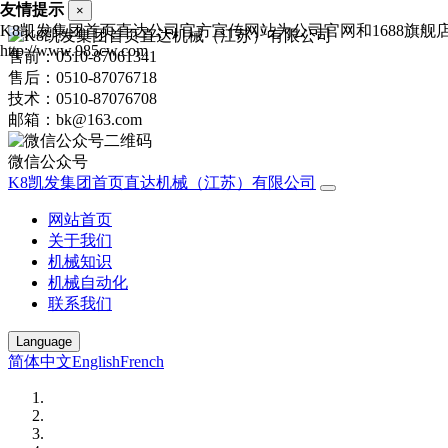
友情提示
×
K8凯发集团首页直达公司官方宣传网站为公司官网和1688旗
http://www.985cw.com
售前：0510-87061341
售后：0510-87076718
技术：0510-87076708
邮箱：bk@163.com
微信公众号
K8凯发集团首页直达机械（江苏）有限公司
网站首页
关于我们
机械知识
机械自动化
联系我们
Language
简体中文
English
French