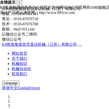
友情提示
×
K8凯发集团首页直达公司官方宣传网站为公司官网和1688旗
直达产品请认准官网：http://www.985cw.com
售前：0510-87061341
售后：0510-87076718
技术：0510-87076708
邮箱：bk@163.com
微信公众号
K8凯发集团首页直达机械（江苏）有限公司
网站首页
关于我们
机械知识
机械自动化
联系我们
Language
简体中文
English
French