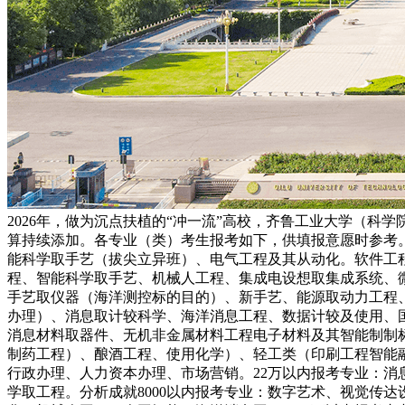
2026年，做为沉点扶植的“冲一流”高校，齐鲁工业大学（科学院
算持续添加。各专业（类）考生报考如下，供填报意愿时参考
能科学取手艺（拔尖立异班）、电气工程及其从动化。软件工
程、智能科学取手艺、机械人工程、集成电设想取集成系统、
手艺取仪器（海洋测控标的目的）、新手艺、能源取动力工程
办理）、消息取计较科学、海洋消息工程、数据计较及使用、
消息材料取器件、无机非金属材料工程电子材料及其智能制制
制药工程）、酿酒工程、使用化学）、轻工类（印刷工程智能
行政办理、人力资本办理、市场营销。22万以内报考专业：
学取工程。分析成就8000以内报考专业：数字艺术、视觉传