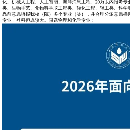
化、机械人工程、人工智能、海洋消息工程。20万以内报考
类、生物手艺、食物科学取工程类、轻化工程、轻工类、科学
靠前意愿填报我校（院）多个专业（类），并合理分派意愿梯度
专业，登科但愿较大。限选物理和化学专业：