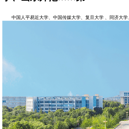
中国人平易近大学、中国传媒大学、复旦大学 、同济大学