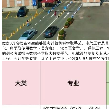
位次3万名摆布考生能够报考计较机科学取手艺、电气工程及
化、数学取使用数学（吴方班）、汉言语文学、、通信工程、
的测验考试报考数据科学取大数据手艺、机械设想制制及其从
工程、会计学等专业；除了上述专业，位次6万-9万摆布的考生