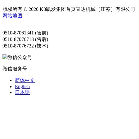
版权所有 © 2020 K8凯发集团首页直达机械（江苏）有限公司
网站地图
0510-87061341 (售前)
0510-87076718 (售后)
0510-87076732 (技术)
微信服务号
简体中文
English
日本語