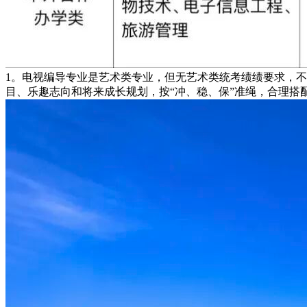
1。电视编导专业是艺术类专业，但无艺术类统考绩绩要求，
目、乐趣志向和将来成长规划，按“冲、稳、保”准绳，合理搭