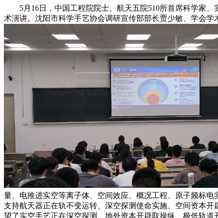
5月16日，中国工程院院士、航天五院510所首席科学家、
术演讲。沈阳市科学手艺协会调研宣传部部长贾少敏、学会学
量、电推进实空等离子体、空间效应、概况工程、原子频标电
支持航天器正在轨不变运转、深空探测使命实施、空间资本开
望了实空手艺正在深空探测、地外资本开辟取操纵、极低轨道