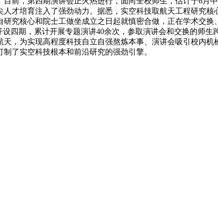
。目前，第四期演讲会正火热进行，面向全校师生，估计于6月
人才培育注入了强劲动力。据悉，实空科技取航天工程研究核心成
队自研究核心和院士工做坐成立之日起就慎密合做，正在学术交
开设四期，累计开展专题演讲40余次，参取演讲会和交换的师生跨
航天，为实现高程度科技自立自强熬炼本事、演讲会吸引校内机
打制了实空科技根本和前沿研究的强劲引擎。