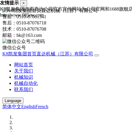
友情提示
×
K8凯发集团首页直达公司官方宣传网站为公司官网和1688旗
http://www.985cw.com
售前：0510-87061341
售后：0510-87076718
技术：0510-87076708
邮箱：bk@163.com
微信公众号
K8凯发集团首页直达机械（江苏）有限公司
网站首页
关于我们
机械知识
机械自动化
联系我们
Language
简体中文
English
French