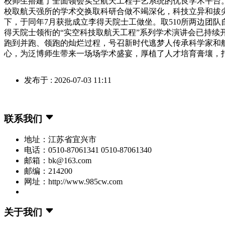
校师生搭建了全面领会实空航天工程手艺系统的优良学术平台
校取航天强所的学术交换取科研合做不竭深化，科技立异和拔尖
下，于同年7月获批成立李得天院士工做坐。取510所两边团
得天院士领衔的“实空科技取航天工程”系列学术演讲会已持续
跑到并跑、领跑的灿烂过程，号召新时代逃梦人传承科学家和
心，为泛博师生带来一场场学术盛宴，厚植了人才培育膏壤，
发布于 : 2026-07-03 11:11
联系我们
地址：江苏省宜兴市
电话：0510-87061341 0510-87061340
邮箱：bk@163.com
邮编：214200
网址：http://www.985cw.com
关于我们