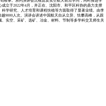
中旬竣事。系列演讲会沉视普及实空航天前沿学问，同时推进学
立于2022年4月，并正在、沈阳市、和平区科协的鼎力支撑
换、科学研究、人才培育和课程扶植等方面取得了显著业绩。由李
越9000人次。演讲会讲述中国航天自从立异、怯攀高峰，从跟
械、实空、采矿、选矿、冶金、材料、节制等多学科交叉师生关