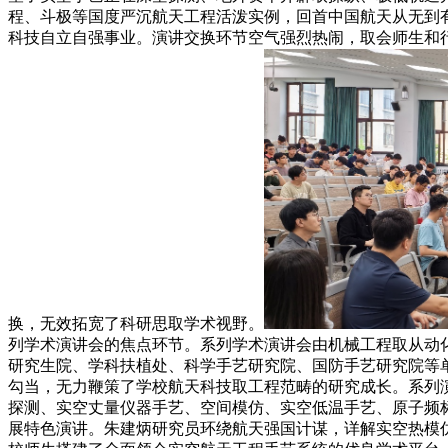
程、斗极等国度严沉航天工程活泼实例，回首中国航天从无到
科技自立自强事业。演讲交换环节空气强烈热闹，取会师生和
换，无效拓宽了科研思取学术视野。
列学术演讲会的焦点环节。系列学术演讲会由机械工程取从动
研究生院、学科扶植处、科学手艺研究院、国防手艺研究院等
勾当，无力鞭策了学校航天科技取工程范畴的研究成长。系列
探测、实空丈量仪器手艺、空间模仿、实空低温手艺、原子频
展特色演讲。朱建炳研究员环绕航天强国计谋，详解实空热模