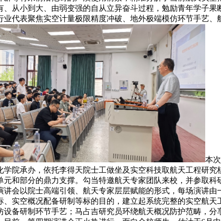
有、从小到大、由弱变强的自从立异奋斗过程，勉励青年学子果
行业代表聚焦实空计量极限精度冲破、地外极端模仿环节手艺、
本次
化学院承办，依托李得天院士工做坐及实空科技取航天工程研究
单元和部分的鼎力支撑。勾当特邀航天专家团队来校，并参取科
演讲会以院士高端引领、航天专家层层赋能的形式，每场演讲由
标、实空概况配备研制等标的目的，建立起系统完整的实空航天
仿设备研制环节手艺；马占吉研究员环绕航天概况防护范畴，分享