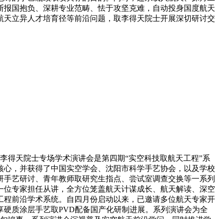
断报国抱负、深耕专业范畴、怯于攻坚克难，自动投身国度航天
航天立异人才培育径等前沿问题，取李得天院士开展深切研讨交
李得天院士专场学术演讲会是第四期“实空科技取航天工程”系
核心，并获得了中国实空学会、沈阳市科学手艺协会，以及学校
研手艺研讨、青年教师取研究生指点、尝试室调查交换等一系列
一位专家担任从讲，全方位笼盖航天计谋成长、航天解读、深空
工程前沿学术系统。自四月份启动以来，已邀请多位航天专家开
硬质涂层手艺取PVD配备国产化研制进展。系列演讲会为全