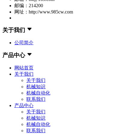
邮编：214200
网址：http://www.985cw.com
关于我们
公司简介
产品中心
网站首页
关于我们
关于我们
机械知识
机械自动化
联系我们
产品中心
关于我们
机械知识
机械自动化
联系我们