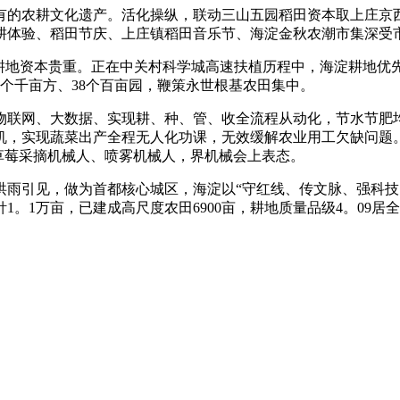
的农耕文化遗产。活化操纵，联动三山五园稻田资本取上庄京西
耕体验、稻田节庆、上庄镇稻田音乐节、海淀金秋农潮市集深受
地资本贵重。正在中关村科学城高速扶植历程中，海淀耕地优
2个千亩方、38个百亩园，鞭策永世根基农田集中。
网、大数据、实现耕、种、管、收全流程从动化，节水节肥均超
机，实现蔬菜出产全程无人化功课，无效缓解农业用工欠缺问题。
草莓采摘机械人、喷雾机械人，界机械会上表态。
雨引见，做为首都核心城区，海淀以“守红线、传文脉、强科技
。1万亩，已建成高尺度农田6900亩，耕地质量品级4。09居