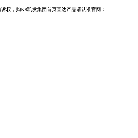
追诉权，购K8凯发集团首页直达产品请认准官网：