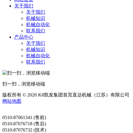
关于我们
关于我们
机械知识
机械自动化
联系我们
产品中心
关于我们
机械知识
机械自动化
联系我们
扫一扫，浏览移动端
版权所有 © 2020 K8凯发集团首页直达机械（江苏）有限公司
网站地图
0510-87061341 (售前)
0510-87076718 (售后)
0510-87076732 (技术)