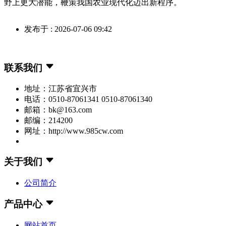
野上更大潜能，鞭策我国农业现代化迈出新程序。
发布于 : 2026-07-06 09:42
联系我们
地址：江苏省宜兴市
电话：0510-87061341 0510-87061340
邮箱：bk@163.com
邮编：214200
网址：http://www.985cw.com
关于我们
公司简介
产品中心
网站首页