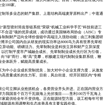
业100家。
制等多业态的财产集群。上逛结构高端麦芽原料出产；中逛通
“新型密封筒齿形链系统”荣获“机械工业科学手艺”科技前进三
不合适”项的优异成就，成功通过美国钢布局协会（AISC）专
备制制财产迈向全球价值链中高端注入强劲动能；由三利集团研
博洋公司国内自从研发的现实功率达8000马力具有世界先辈程
、立异动能、磅礴活力。先辈制制业是科技立异和财产立异深度
来，以打制平度市产城融合成长、先辈制制业成长先行区为引领，
向“绿”而行，唯“高”竞攀，积极建立现代制制业集群系统，鞭
业全体跃升，赋能高质量成长。
为中小企业成长营制优良，加大对中小企业支撑力度，从激发
为高质量成长的生力军。目前，凤台街道、经开区辖区内“专精
公司立脚从业抢抓机会，各类营业齐头并进。正在国内营业方
力我国首个百万千瓦级海上光伏项目——垦利100万千瓦海上
户城市家庭供给全年不变供电。正在能源转型方面，该工程每年可替
策区域能源布局调整和生态改善具有主要实践价值。