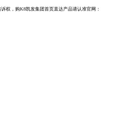
追诉权，购K8凯发集团首页直达产品请认准官网：