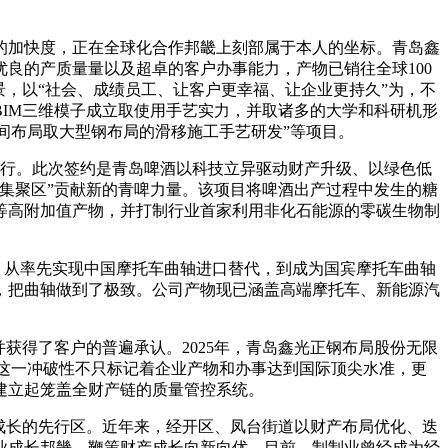
加快度，正在全球化合作邦畿上刻部属于本人的坐标。青岛鑫
优良的产质量量以及超卓的客户办事能力，产物已销往全球100
，以“社会、成绩员工、让客户更幸福、让企业更持久”为，不
IM三维模子成立取使用手艺实力，并取诸多的大学和科研机形
空间布局取大型钢布局的滑移施工手艺研发”等项目。
举行。此次签约是青岛啤酒以科技立异驱动财产升级、以绿色低
集聚区”贡献新的青啤力量。该项目将啤酒出产过程中发生的糖
等高附加值产物，并打制行业首家利用非化石能源的零碳生物制
，从率先实现中国摩托车曲轴进口替代，到成为国宾摩托车曲轴
，把曲轴做到了极致。公司产物现已涵盖高端摩托车、新能源汽
得了客户的普遍承认。2025年，青岛鑫光正钢布局股份无限
。这一冲破性不只标记着企业产物和办事达到国际顶尖水准，更
建立起笼盖全财产链的质量管控系统。
成长的先行区。近年来，经开区、凤台街道以财产布局优化、迭
业成长邦畿，鞭策财产成长向新向优。目前，制制业曾经成为经