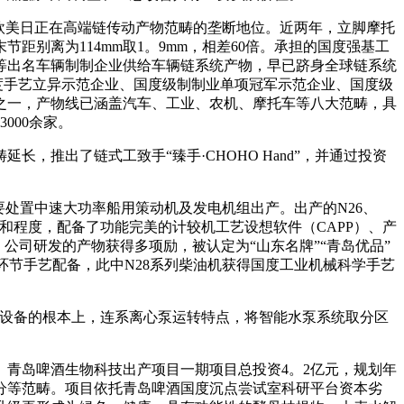
欧美日正在高端链传动产物范畴的垄断地位。近两年，立脚摩托
别离为114mm取1。9mm，相差60倍。承担的国度强基工
等出名车辆制制企业供给车辆链系统产物，早已跻身全球链系统
度手艺立异示范企业、国度级制制业单项冠军示范企业、国度级
之一，产物线已涵盖汽车、工业、农机、摩托车等八大范畴，具
000余家。
推出了链式工致手“臻手·CHOHO Hand”，并通过投资
处置中速大功率船用策动机及发电机组出产。出产的N26、
能力和程度，配备了功能完美的计较机工艺设想软件（CAPP）、产
统。公司研发的产物获得多项励，被认定为“山东名牌”“青岛优品”
套环节手艺配备，此中N28系列柴油机获得国度工业机械科学手艺
设备的根本上，连系离心泵运转特点，将智能水泵系统取分区
。青岛啤酒生物科技出产项目一期项目总投资4。2亿元，规划年
养分等范畴。项目依托青岛啤酒国度沉点尝试室科研平台资本劣