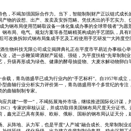
色，不竭加强国际合作力。当下，智能制制财产正以链式成长的
布局产物的设想、出产、发卖及安拆范畴。凭仗杰出的手艺实力、
成为钢布局使用范畴取设备一体化集成办事的全球带领者”为愿景
、钢布局、电气、规划方案等各范畴精英构成的手艺团队，具有B
震后可改换拆卸式钢布局集成手艺及工程使用手艺研发”“大跨度
啤酒生物科技无限公司成立揭牌典礼正在平度市平易近办事核心
从业，进一步鞭策啤酒财产延链、强链，为平度扶植“先辈制制业
艺，升级再形成为绿色、健康的酵母抽提物、大麦水解动物卵白
载，青岛德盛早已成为行业内的“手艺标杆”。自1957年成立
小型曲轴行业分析实力评价第一，青岛德盛用半个多世纪的专注
类的曲轴制制专家。
共建“一带一”，不竭拓展海外市场，继续推进国际化计谋，并获
AISC）专家的审核认证，并成功取得美国钢布局尺度天分证书
前，鑫光正已具有美标、欧标、俄标、国标的钢布局认证天分，
从阵地、从力军，也是平度“人产城”融合成长、先辈制制业
，补链延链，优化升级，出力建立先辈制制业集群，稳步沉塑工