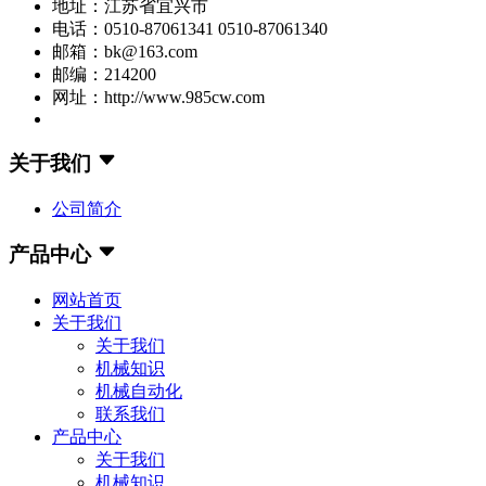
地址：江苏省宜兴市
电话：0510-87061341 0510-87061340
邮箱：bk@163.com
邮编：214200
网址：http://www.985cw.com
关于我们
公司简介
产品中心
网站首页
关于我们
关于我们
机械知识
机械自动化
联系我们
产品中心
关于我们
机械知识